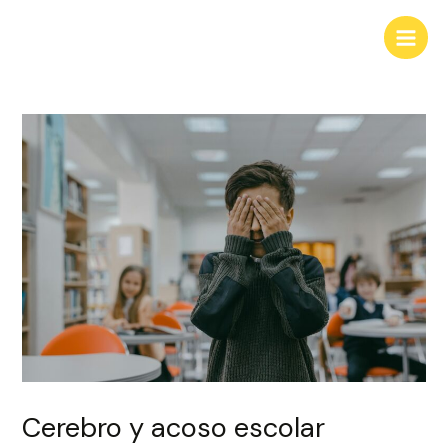
Ir
Navegación
Main
al
de
Men
contenido
entradas
Cerebro y acoso escolar